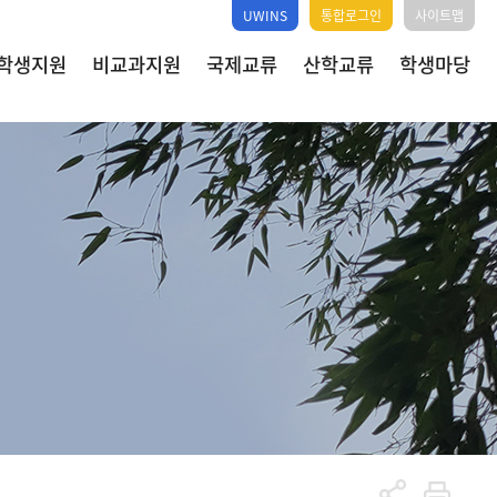
UWINS
통합로그인
사이트맵
학생지원
비교과지원
국제교류
산학교류
학생마당