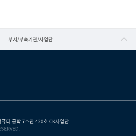
공동기기센터
부서/부속기관/사업단
공학교육혁신센터
과학영재교육원
교무처교직팀
국어문화원
국제교류처
기초과학연구소
물리BK 미래혁신응집물질물리인재교육연구단
퓨터 공학 7호관 420호 CK사업단
메이커스페이스
ESERVED.