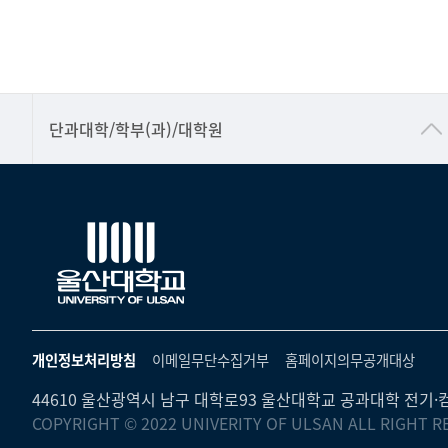
■인문대학
단과대학/학부(과)/대학원
▷국어국문학부
▷영어영문학과
▷일본어·일본학과
▷중국어·중국학과
▷프랑스어·프랑스학과
▷스페인·중남미학과
개인정보처리방침
이메일무단수집거부
홈페이지의무공개대상
▷역사·문화학과
44610 울산광역시 남구 대학로93 울산대학교 공과대학 전기·컴
▷철학·상담학과
COPYRIGHT © 2022 UNIVERITY OF ULSAN ALL RIGHT R