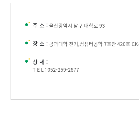
주 소 :
울산광역시 남구 대학로 93
장 소 :
공과대학 전기,컴퓨터공학 7호관 420호 C
상 세 :
T E L :
052-259-2877