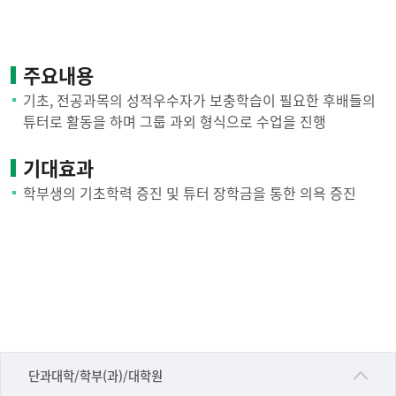
주요내용
기초, 전공과목의 성적우수자가 보충학습이 필요한 후배들의
튜터로 활동을 하며 그룹 과외 형식으로 수업을 진행
기대효과
학부생의 기초학력 증진 및 튜터 장학금을 통한 의욕 증진
■인문대학
단과대학/학부(과)/대학원