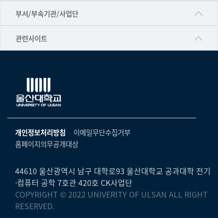
▷국어국문학부
공동기기센터
부서/부속기관/사업단
▷영어영문학과
공학교육혁신센터
건강가정지원센터
관련사이트
▷일본어·일본학과
과학영재교육원
교수협의회
▷중국어·중국학과
교무처교직팀
구내(경남)은행
▷프랑스어·프랑스학과
국어문화원
노동조합
▷스페인·중남미학과
국제교류처
생명윤리위원회
▷역사·문화학과
기초과학연구소
온라인 기술거래 플랫폼
개인정보처리방침
이메일무단수집거부
▷철학·상담학과
물리BK 미래혁신응집물질물리인재교육연구단
홈페이지의무공개대상
울산대신문
■사회과학대학
메이커스페이스
울산대학교 총동문회
▷사회과학부
44610 울산광역시 남구 대학로93 울산대학교 공과대학 전기
미래기술혁신융합형인재양성센터
·컴퓨터 공학 7호관 420호 CK사업단
울산대학교병원
ㆍ경제학전공
COPYRIGHT © 2022 UNIVERITY OF ULSAN ALL RIGHT
반구대암각화유적보존연구소
캠퍼스안전관리
RESERVED.
ㆍ행정학전공
보육교사교육원