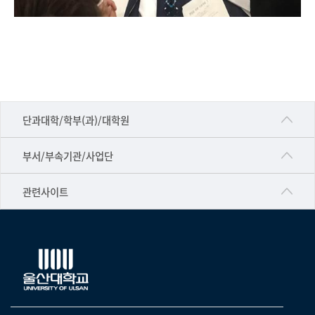
■인문대학
단과대학/학부(과)/대학원
▷국어국문학부
공동기기센터
부서/부속기관/사업단
▷영어영문학과
공학교육혁신센터
건강가정지원센터
관련사이트
▷일본어·일본학과
과학영재교육원
교수협의회
▷중국어·중국학과
교무처교직팀
구내(경남)은행
▷프랑스어·프랑스학과
국어문화원
노동조합
▷스페인·중남미학과
국제교류처
생명윤리위원회
▷역사·문화학과
기초과학연구소