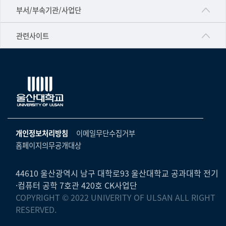
공동기기센터
부서/부속기관/사업단
▷영어영문학과
공학교육혁신센터
건강가정지원센터
관련사이트
▷일본어·일본학과
과학영재교육원
교수협의회
▷중국어·중국학과
교무처교직팀
구내(경남)은행
▷프랑스어·프랑스학과
국어문화원
노동조합
▷스페인·중남미학과
국제교류처
생명윤리위원회
▷역사·문화학과
기초과학연구소
온라인 기술거래 플랫폼
개인정보처리방침
이메일무단수집거부
▷철학·상담학과
물리BK 미래혁신응집물질물리인재교육연구단
홈페이지의무공개대상
울산대신문
■사회과학대학
메이커스페이스
울산대학교 총동문회
▷사회과학부
44610 울산광역시 남구 대학로93 울산대학교 공과대학 전기
미래기술혁신융합형인재양성센터
·컴퓨터 공학 7호관 420호 CK사업단
울산대학교병원
ㆍ경제학전공
COPYRIGHT © 2022 UNIVERITY OF ULSAN ALL RIGHT
반구대암각화유적보존연구소
캠퍼스안전관리
RESERVED.
ㆍ행정학전공
보육교사교육원
UCLASS