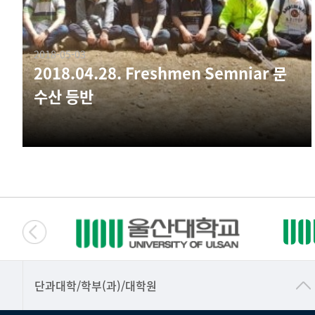
2018-05-03
2018.04.28. Freshmen Semniar 문
수산 등반
■인문대학
단과대학/학부(과)/대학원
▷국어국문학부