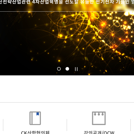
CK산학협의체
강의공개/OCW