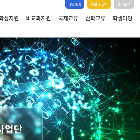
UWINS
통합로그인
사이트맵
학생지원
비교과지원
국제교류
산학교류
학생마당